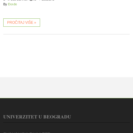
By
Đorđe
PROČITAJ VIŠE »
UNIVERZITET U BEOGRADU