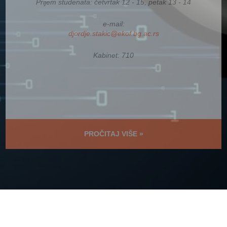
Prijem studenata: četvrtak 12 - 15, petak 13 - 14
e-mail:
djordje.stakic@ekof.bg.ac.rs
Kabinet: 710
PROČITAJ VIŠE »