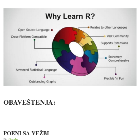
OBAVEŠTENJA:
POENI SA VEŽBI
By
Đorđe